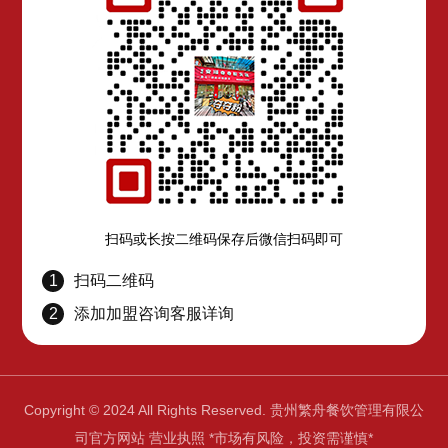
扫码或长按二维码保存后微信扫码即可
1
扫码二维码
2
添加加盟咨询客服详询
Copyright © 2024 All Rights Reserved. 贵州繁舟餐饮管理有限公
司官方网站 营业执照 *市场有风险，投资需谨慎*