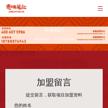
品牌介绍
门店展示
联系我们
招商加盟
加盟恋味笔记，千亿市场共分享
新闻资讯
联系我们
加盟留言
提交留言，获取项目加盟资料
您的姓名