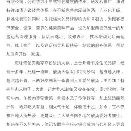
有限公司，公司致力于中式特色餐饮的传承、研发和推广，通过
特许加盟连锁经营体系，在不断完善供应链体系、产业化升级、
标准化管理的同时，依托强大的品牌影响力和号召力，为顾客提
供安全、健康、营养的健康美味产品，也为加盟商提供统一的加
盟运营管理服务，从店面选址、装修设计、技术培训到店面运
营、线上推广，以及巡店指导和帮扶等一站式的服务体系，帮助
加盟商开好一家店。
恋味笔记安顺夺夺粉酸汤火锅，是贵州贵阳原住民品牌，经
营十多年，死磕一道味。酸汤火锅采用特制砂锅，越煮越入味，
越吃越开胃。三两好友围着一锅贵州人喜爱的酸汤，里面加了特
殊的肉末哨子，大家一起煮着米凉粉(又称夺夺粉)、贵州软哨、鲜
切牛肉、午餐肉等荤素菜，拿着木叉子你争我夺，加上酸汤酸辣
开胃，既好吃又有趣，烟火气十足，体验感十足。如今，它不仅
被当地人所热爱，更是吸引了大量全国各地的酸汤爱好者前往。
相信在不久的将来，笔记安顺夺夺粉火锅会成为当代年轻人更喜