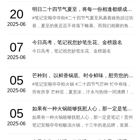
火锅的非遗酸汤，恰是应景的伏天佳味。2400 米高
原毛辣果经十二月发
明日二十四节气夏至，将每一份相逢都煨成了永恒
20
#笔记安顺夺夺粉#二十四节气夏至风裹着燥热掠过街
2025-06
巷，夏至的夜迟迟不肯落下帷幕。而我们相聚的角
落，始终氤氲着柔和的热气，将每一份相逢都煨成了
永恒。
今日高考，笔记祝您妙笔生花、金榜题名
07
今日高考，笔记祝您妙笔生花、金榜题名
2025-06
芒种到， 以鲜香锅底、时令鲜味，慰劳您的勤劳脾胃
05
#笔记安顺夺夺粉火锅 #二十四节气芒种 忙中有味，
2025-06
劳有所享 芒种至，夏意浓，汗水与热情一同沸腾！
【笔记安顺夺夺粉火锅】 以鲜香锅底、时令鲜味，慰
劳您的勤劳脾胃。
如果有一种火锅能够抚慰人心，那一定是笔记！
05
如果有一种火锅能够抚慰人心，那一定是笔记！贵州
2025-06
笔记安顺夺夺粉酸汤火锅，十三年的老品牌，发展到
现在，自去年开放加盟以来，全国已累计门店突破