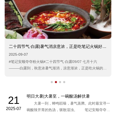
二十四节气·白露|暑气消凉意浓，正是吃笔记火锅好时节！
2025-09-07
#笔记安顺夺夺粉火锅#二十四节气·白露09/07 七月十六
———白露到，秋意浓暑气渐消，凉意渐浓，正是吃火锅的好
时节！...
明日大暑|大暑至，一碗酸汤解伏暑
21
大暑一到，蝉鸣聒噪，暑气蒸腾。此时最宜寻一
2025-07
碗酸辣开胃的热汤，驱散湿浊。 笔记安顺夺夺粉