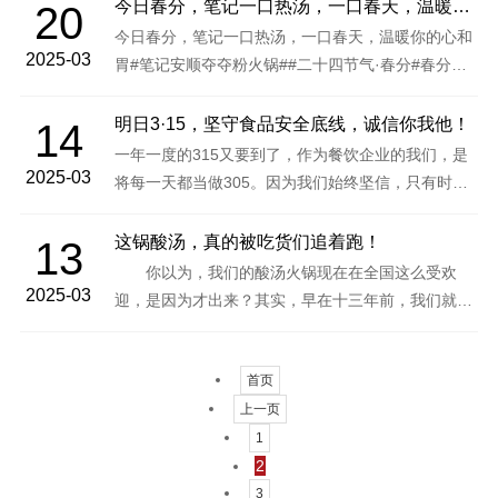
200多家，是大家都喜爱
今日春分，笔记一口热汤，一口春天，温暖你的心和胃
20
今日春分，笔记一口热汤，一口春天，温暖你的心和
2025-03
胃#笔记安顺夺夺粉火锅##二十四节气·春分#春分时
节，万物复苏，火锅的香气也在飘散～一口热汤，一
口春天，温暖你的心
明日3·15，坚守食品安全底线，诚信你我他！
14
一年一度的315又要到了，作为餐饮企业的我们，是
2025-03
将每一天都当做305。因为我们始终坚信，只有时刻
牢记食品安全，恪守诚信，才能将品牌做大做强，才
能更
这锅酸汤，真的被吃货们追着跑！
13
你以为，我们的酸汤火锅现在在全国这么受欢
2025-03
迎，是因为才出来？其实，早在十三年前，我们就在
贵州“小有名气了”。要知道，这可是我们贵州人排着
队从小吃到大的味道，如
首页
上一页
1
2
3